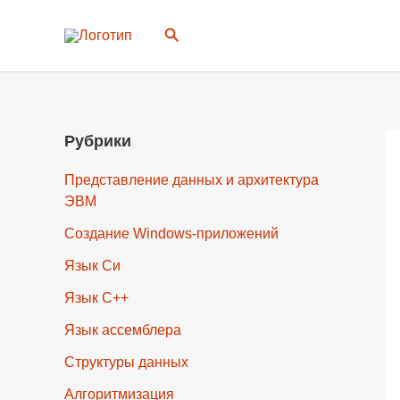
Перейти
Поиск
к
содержимому
Рубрики
Представление данных и архитектура
ЭВМ
Создание Windows-приложений
Язык Си
Язык C++
Язык ассемблера
Структуры данных
Алгоритмизация