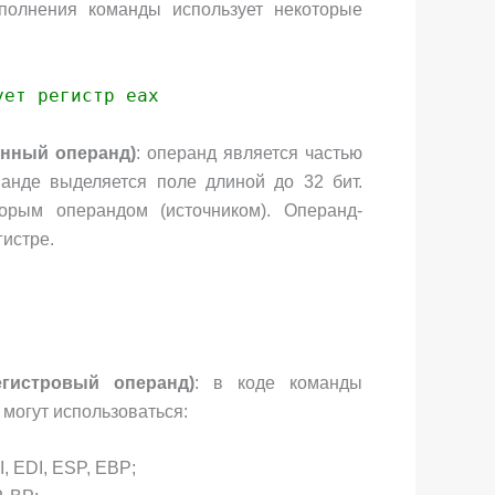
полнения команды использует некоторые
ует регистр eax
енный операнд)
: операнд является частью
анде выделяется поле длиной до 32 бит.
орым операндом (источником). Операнд-
гистре.
гистровый операнд)
: в коде команды
 могут использоваться:
, EDI, ESP, EBP;