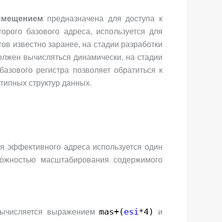
о смещением
предназначена для доступа к
рого базового адреса, используется для
тов известно заранее, на стадии разработки
олжен вычисляться динамически, на стадии
зового регистра позволяет обратиться к
ипных структур данных.
 эффективного адреса используется один
зможностью масштабирования содержимого
mas+(
esi
*4)
 вычисляется выражением
и