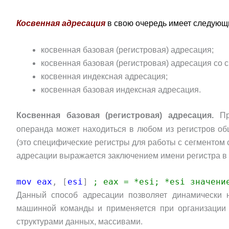
Косвенная адресация
в свою очередь имеет следующ
косвенная базовая (регистровая) адресация;
косвенная базовая (регистровая) адресация со
косвенная индексная адресация;
косвенная базовая индексная адресация.
Косвенная базовая (регистровая) адресация.
П
операнда может находиться в любом из регистров о
(это специфические регистры для работы с сегментом 
адресации выражается заключением имени регистра в к
mov eax
, [
esi
]
; eax = *esi; *esi значени
Данный способ адресации позволяет динамически 
машинной команды и применяется при организации 
структурами данных, массивами.