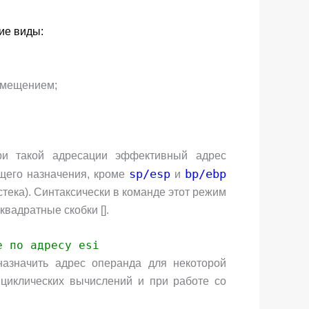
ие виды:
 смещением;
ри такой адресации эффективный адрес
sp/esp
bp/ebp
бщего назначения, кроме
и
стека). Синтаксически в команде этот режим
вадратные скобки [].
е по адресу esi
назначить адрес операнда для некоторой
циклических вычислений и при работе со