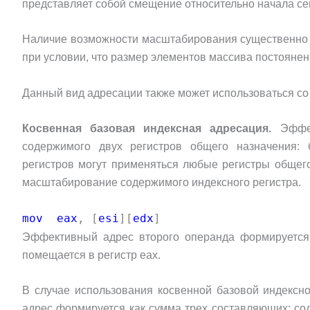
представляет собой смещение относительно начала се
Наличие возможности масштабирования существенно 
при условии, что размер элементов массива постоянен и 
Данный вид адресации также может использоваться с
Косвенная базовая индексная адресация.
Эффе
содержимого двух регистров общего назначения: 
регистров могут применяться любые регистры общего
масштабирование содержимого индексного регистра.
mov eax
, [
esi
][
edx
]
Эффективный адрес второго операнда формируетс
помещается в регистр eax.
В случае использования косвенной базовой индекс
адрес формируется как сумма трех составляющих: cо