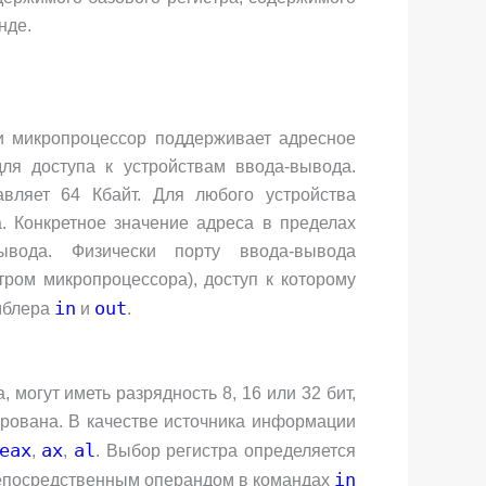
нде.
и микропроцессор поддерживает адресное
для доступа к устройствам ввода-вывода.
авляет 64 Кбайт. Для любого устройства
. Конкретное значение адреса в пределах
ывода. Физически порту ввода-вывода
стром микропроцессора), доступ к которому
in
out
мблера
и
.
могут иметь разрядность 8, 16 или 32 бит,
ирована. В качестве источника информации
eax
ax
al
,
,
. Выбор регистра определяется
in
непосредственным операндом в командах