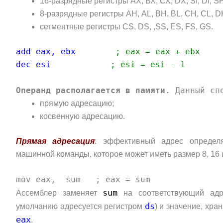
16-разрядные регистры АХ, ВХ, СХ, DX, SI, DI, SP
8-разрядные регистры АН, AL, BH, BL, CH, CL, D
сегментные регистры CS, DS, ,SS, ES, FS, GS.
add eax, ebx
; eах = eax + ebх
dec esi
; esi = esi - 1
Операнд располагается в памяти
. Данный сп
прямую адресацию;
косвенную адресацию.
Прямая адресация
: эффективный адрес определ
машинной команды, которое может иметь размер 8, 16 и
mov eax, sum ; eax = sum
sum
Ассемблер заменяет
на соответствующий адр
ds
умолчанию адресуется регистром
) и значение, хр
eax
.