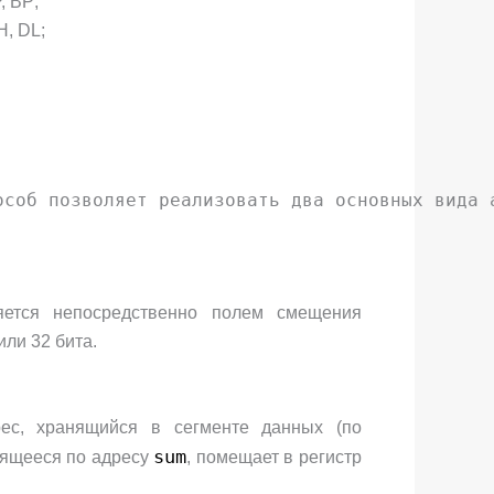
, ВР;
H, DL;
особ позволяет реализовать два основных вида 
яется непосредственно полем смещения
ли 32 бита.
ес, хранящийся в сегменте данных (по
sum
анящееся по адресу
, помещает в регистр