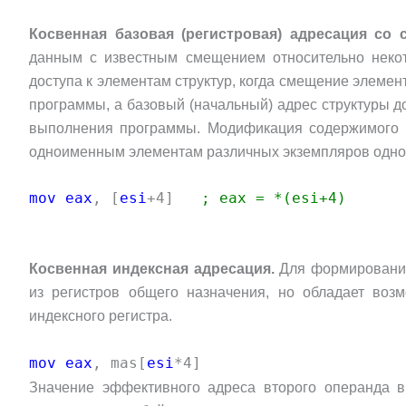
Косвенная базовая (регистровая) адресация с
данным с известным смещением относительно некото
доступа к элементам структур, когда смещение элемен
программы, а базовый (начальный) адрес структуры д
выполнения программы. Модификация содержимого ба
одноименным элементам различных экземпляров однот
mov eax
, [
esi
+4]
; eax = *(esi+4)
Косвенная индексная адресация.
Для формирования
из регистров общего назначения, но обладает во
индексного регистра.
mov eax
, mas[
esi
*4]
Значение эффективного адреса второго операнда