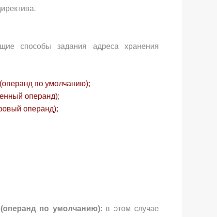
и­ректива.
щие способы задания адреса хранения
(операнд по умолчанию);
венный операнд);
ровый операнд);
(операнд по умолчанию)
: в этом случае