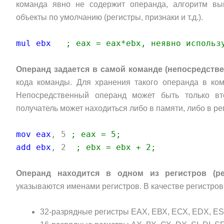
команда явно не содержит операнда, алгоритм вы
объекты по умолчанию (регистры, признаки и т.д.).
mul ebx
; eax = eax*ebx, неявно использ
Операнд задается в самой команде (непосредств
кода команды. Для хранения такого операнда в ком
Непосредственный операнд может быть только вт
получатель может находиться либо в памяти, либо в ре
mov eax
, 5
; eax = 5;
add ebx
, 2
; ebx = ebx + 2;
Операнд находится в одном из регистров (ре
указываются именами регистров. В качестве регистров
32-разрядные регистры ЕАХ, ЕВХ, ЕСХ, EDX, ESI