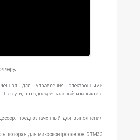
оллеру.
ченная для управления электронными
ь. По сути, это однокристальный компьютер,
цессор, предназначенный для выполнения
ть, которая для микроконтроллеров STM32