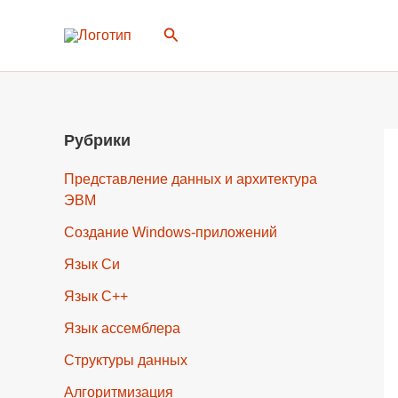
Перейти
Поиск
к
содержимому
Рубрики
Представление данных и архитектура
ЭВМ
Создание Windows-приложений
Язык Си
Язык C++
Язык ассемблера
Структуры данных
Алгоритмизация