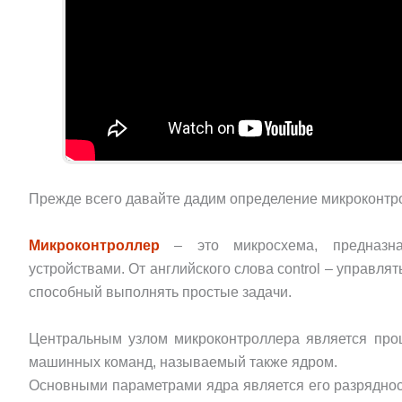
Прежде всего давайте дадим определение микроконтр
Микроконтроллер
– это микросхема, предназна
устройствами. От английского слова control – управлят
способный выполнять простые задачи.
Центральным узлом микроконтроллера является про
машинных команд, называемый также ядром.
Основными параметрами ядра является его разряднос