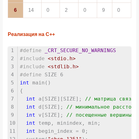
6
14
0
2
0
9
0
Реализация на C++
1
#define
_CRT_SECURE_NO_WARNINGS
2
#include
<stdio.h>
3
#include
<stdlib.h>
4
#define
SIZE 6
5
int
main()
6
{
7
int
a[SIZE][SIZE];
// матрица связей
8
int
d[SIZE];
// минимальное расстоян
9
int
v[SIZE];
// посещенные вершины
10
int
temp, minindex, min;
11
int
begin_index = 0;