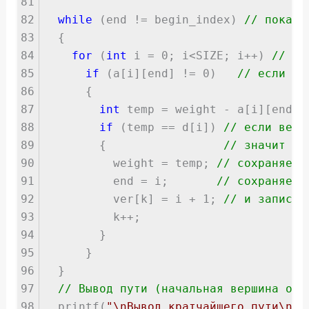
81
82
while
(end != begin_index)
// пока н
83
{
84
for
(
int
i = 0; i<SIZE; i++)
// пр
85
if
(a[i][end] != 0)
// если св
86
{
87
int
temp = weight - a[i][end]
88
if
(temp == d[i])
// если вес 
89
{
// значит из
90
weight = temp;
// сохраняем 
91
end = i;
// сохраняем 
92
ver[k] = i + 1;
// и записыв
93
k++;
94
}
95
}
96
}
97
// Вывод пути (начальная вершина ока
98
printf(
"\nВывод кратчайшего пути\n"
)