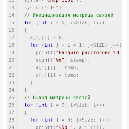
12
system(
"chcp 1251"
);
13
system(
"cls"
);
14
// Инициализация матрицы связей
15
for
(
int
i = 0; i<SIZE; i++)
16
{
17
a[i][i] = 0;
18
for
(
int
j = i + 1; j<SIZE; j++) {
19
printf(
"Введите расстояние %d - 
20
scanf(
"%d"
, &temp);
21
a[i][j] = temp;
22
a[j][i] = temp;
23
}
24
}
25
// Вывод матрицы связей
26
for
(
int
i = 0; i<SIZE; i++)
27
{
28
for
(
int
j = 0; j<SIZE; j++)
29
printf(
"%5d "
, a[i][j]);