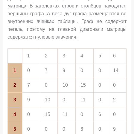
матрица. В заголовках строк и столбцов находятся
вершины графа. А веса дуг графа размещаются во
внутренних ячейках таблицы. Граф не содержит
петель, поэтому на главной диагонали матрицы
содержатся нулевые значения.
1
2
3
4
5
6
1
0
7
9
0
0
14
2
7
0
10
15
0
0
3
9
10
0
11
0
2
4
0
15
11
0
6
0
5
0
0
0
6
0
9