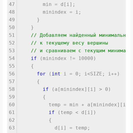
47
min = d[i];
48
minindex = i;
49
}
50
}
51
// Добавляем найденный минимальный
52
// к текущему весу вершины
53
// и сравниваем с текущим минималь
54
if
(minindex != 10000)
55
{
56
for
(
int
i = 0; i<SIZE; i++)
57
{
58
if
(a[minindex][i] > 0)
59
{
60
temp = min + a[minindex][i];
61
if
(temp < d[i])
62
{
63
d[i] = temp;