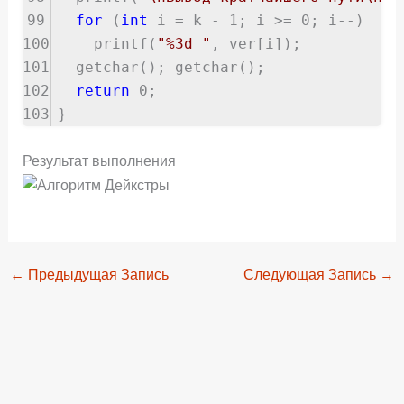
99
for
(
int
i = k - 1; i >= 0; i--)
100
printf(
"%3d "
, ver[i]);
101
getchar(); getchar();
102
return
0;
103
}
Результат выполнения
←
Предыдущая Запись
Следующая Запись
→