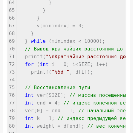
64
}
65
}
66
}
67
v[minindex] = 0;
68
}
69
}
while
(minindex < 10000);
70
// Вывод кратчайших расстояний до ве
71
printf(
"\nКратчайшие расстояния
до
ве
72
for
(
int
i = 0; i<SIZE; i++)
73
printf(
"%5d "
, d[i]);
74
75
// Восстановление пути
76
int
ver[SIZE];
// массив посещенных 
77
int
end = 4;
// индекс конечной верш
78
ver[0] = end + 1;
// начальный элеме
79
int
k = 1;
// индекс предыдущей верш
80
int
weight = d[end];
// вес конечной