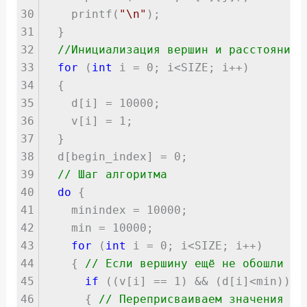
30
printf(
"\n"
);
31
}
32
//Инициализация вершин и расстояний
33
for
(
int
i = 0; i<SIZE; i++)
34
{
35
d[i] = 10000;
36
v[i] = 1;
37
}
38
d[begin_index] = 0;
39
// Шаг алгоритма
40
do
{
41
minindex = 10000;
42
min = 10000;
43
for
(
int
i = 0; i<SIZE; i++)
44
{
// Если вершину ещё не обошли и 
45
if
((v[i] == 1) && (d[i]<min))
46
{
// Переприсваиваем значения