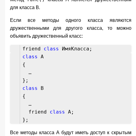
B
для класса
.
Если все методы одного класса являются
дружественными для другого класса, то можно
объявить дружественный класс:
friend
class
ИмяКласса;
class
A
{
…
};
class
B
{
…
friend
class
A;
};
Все методы класса
A
будут иметь доступ к скрытым