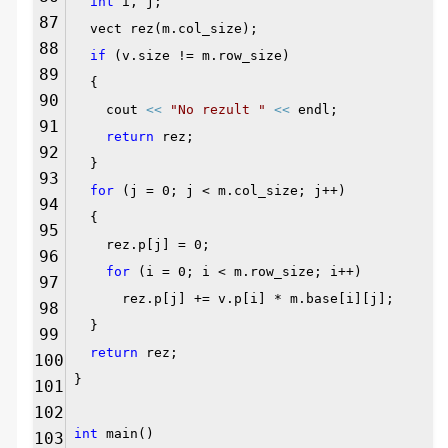
int
i, j;
87
vect rez(m.col_size);
88
if
(v.size != m.row_size)
89
{
90
cout
<<
"No rezult "
<<
endl;
91
return
rez;
92
}
93
for
(j = 0; j < m.col_size; j++)
94
{
95
rez.p[j] = 0;
96
for
(i = 0; i < m.row_size; i++)
97
rez.p[j] += v.p[i] * m.base[i][j];
98
}
99
return
rez;
100
}
101
102
int
main()
103