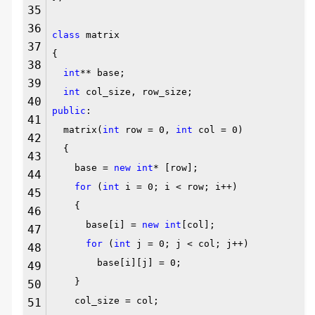
35
36
class
matrix
37
{
38
int
** base;
39
int
col_size, row_size;
40
public
:
41
matrix(
int
row = 0,
int
col = 0)
42
{
43
base =
new
int
* [row];
44
for
(
int
i = 0; i < row; i++)
45
{
46
base[i] =
new
int
[col];
47
for
(
int
j = 0; j < col; j++)
48
base[i][j] = 0;
49
}
50
col_size = col;
51