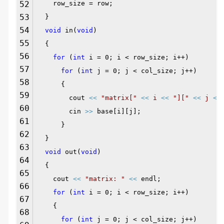
52
row_size = row;
53
}
54
void
in(
void
)
55
{
56
for
(
int
i = 0; i < row_size; i++)
57
for
(
int
j = 0; j < col_size; j++)
58
{
59
cout
<<
"matrix["
<<
i
<<
"]["
<<
j
<<
60
cin
>>
base[i][j];
61
}
62
}
63
void
out(
void
)
64
{
65
cout
<<
"matrix: "
<<
endl;
66
for
(
int
i = 0; i < row_size; i++)
67
{
68
for
(
int
j = 0; j < col_size; j++)