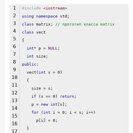
1
#include
<iostream>
2
using
namespace
std;
3
class
matrix;
// прототип класса matrix
4
class
vect
5
{
6
int
* p =
NULL
;
7
int
size;
8
public
:
9
vect(
int
s = 0)
10
{
11
size = s;
12
if
(s == 0)
return
;
13
p =
new
int
[s];
14
for
(
int
i = 0; i < s; i++)
15
p[i] = 0;
16
}
17