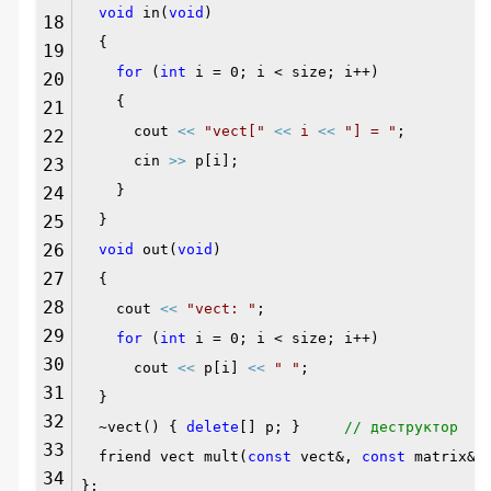
void
in(
void
)
18
{
19
for
(
int
i = 0; i < size; i++)
20
{
21
cout
<<
"vect["
<<
i
<<
"] = "
;
22
cin
>>
p[i];
23
}
24
25
}
26
void
out(
void
)
27
{
28
cout
<<
"vect: "
;
29
for
(
int
i = 0; i < size; i++)
30
cout
<<
p[i]
<<
" "
;
31
}
32
~vect() {
delete
[] p; }
// деструктор
33
friend vect mult(
const
vect&,
const
matrix&)
34
};