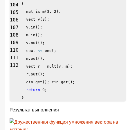
{
104
matrix m(3, 2);
105
106
vect v(3);
107
v.in();
108
m.in();
109
v.out();
110
cout
<<
endl;
111
m.out();
112
vect r = mult(v, m);
r.out();
cin.get(); cin.get();
return
0;
}
Результат выполнения