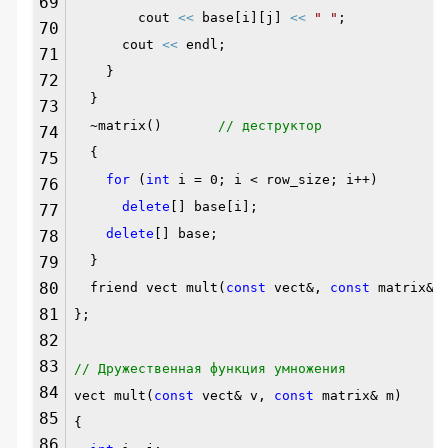
69
cout
<<
base[i][j]
<<
" "
;
70
cout
<<
endl;
71
}
72
}
73
~matrix()
// деструктор
74
{
75
for
(
int
i = 0; i < row_size; i++)
76
delete
[] base[i];
77
delete
[] base;
78
79
}
80
friend vect mult(
const
vect&,
const
matrix&)
81
};
82
83
// Дружественная функция умножения
84
vect mult(
const
vect& v,
const
matrix& m)
85
{
86