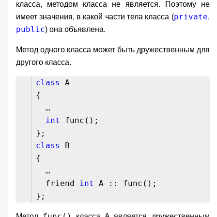
класса, методом класса не является. Поэтому не
private
имеет значения, в какой части тела класса (
,
public
) она объявлена.
Метод одного класса может быть дружественным для
другого класса.
class
A
{
…
int
func();
};
class
B
{
…
friend
int
A :: func();
};
func()
Метод
класса
A
является дружественным