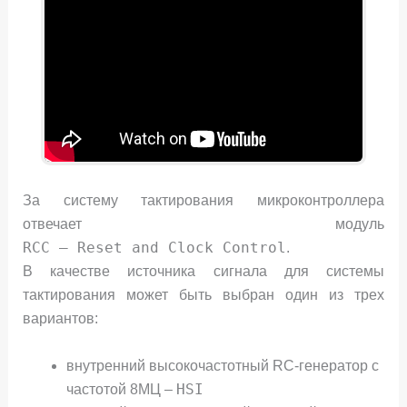
За систему тактирования микроконтроллера
отвечает модуль
RCC – Reset and Clock Control
.
В качестве источника сигнала для системы
тактирования может быть выбран один из трех
вариантов:
внутренний высокочастотный RC-генератор с
HSI
частотой 8МЦ –