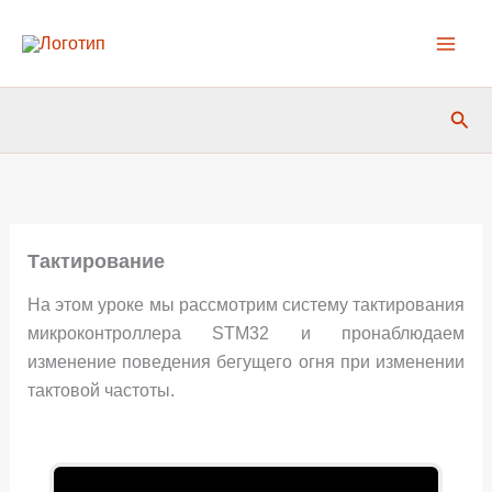
Перейти
к
содержимому
Пои
Тактирование
На этом уроке мы рассмотрим систему тактирования
микроконтроллера STM32 и пронаблюдаем
изменение поведения бегущего огня при изменении
тактовой частоты.