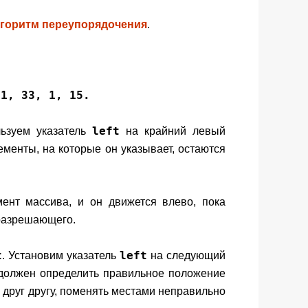
горитм переупорядочения
.
11, 33, 1, 15.
left
льзуем указатель
на крайний левый
ементы, на которые он указывает, остаются
нт массива, и он движется влево, пока
 разрешающего.
t
left
. Установим указатель
на следующий
должен определить правильное положение
у друг другу, поменять местами неправильно