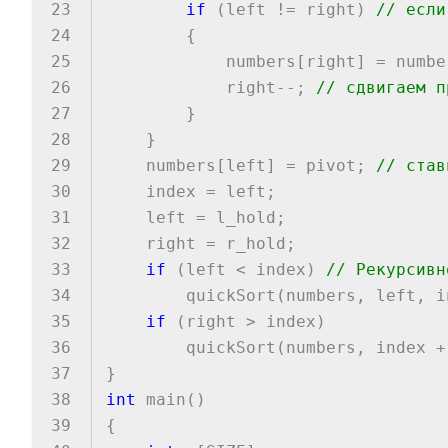
23
if
(left != right)
// если
24
{
25
numbers[right] = numbers
26
right--;
// сдвигаем п
27
}
28
}
29
numbers[left] = pivot;
// став
30
index = left;
31
left = l_hold;
32
right = r_hold;
33
if
(left < index)
// Рекурсивн
34
quickSort(numbers, left, in
35
if
(right > index)
36
quickSort(numbers, index + 1
37
}
38
int
main()
39
{