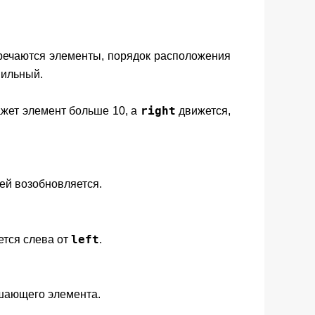
тречаются элементы, порядок расположения
вильный.
right
ажет элемент больше 10, а
движется,
ей возобновляется.
left
ется слева от
.
шающего элемента.