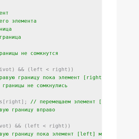
ент
его элемента
ница
граница
раницы не сомкнутся
ivot) && (left < right))
равую границу пока элемент [right] больше [p
 границы не сомкнулись
right];
// перемещаем элемент [right] на м
вую границу вправо
vot) && (left < right))
вую границу пока элемент [left] меньше [pivo