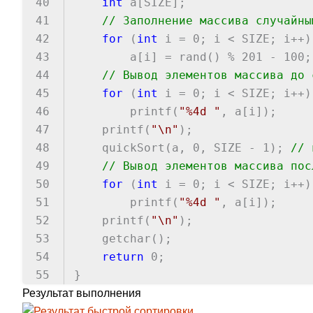
40
int
a[SIZE];
41
// Заполнение массива случайны
42
for
(
int
i = 0; i < SIZE; i++)
43
a[i] = rand() % 201 - 100;
44
// Вывод элементов массива до 
45
for
(
int
i = 0; i < SIZE; i++)
46
printf(
"%4d "
, a[i]);
47
printf(
"\n"
);
48
quickSort(a, 0, SIZE - 1);
// 
49
// Вывод элементов массива пос
50
for
(
int
i = 0; i < SIZE; i++)
51
printf(
"%4d "
, a[i]);
52
printf(
"\n"
);
53
getchar();
54
return
0;
55
}
Результат выполнения