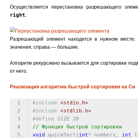
Осуществляется перестановка разрешающего элеме
right
.
Разрешающий элемент находится в нужном месте:
значения, справа — большие.
Алгоритм рекурсивно вызывается для сортировки под
от него.
Реализация алгоритма быстрой сортировки на Си
1
#include
<stdio.h>
2
#include
<stdlib.h>
3
#define
SIZE 20
4
// Функция быстрой сортировки
5
void
quickSort(
int
* numbers,
int
l