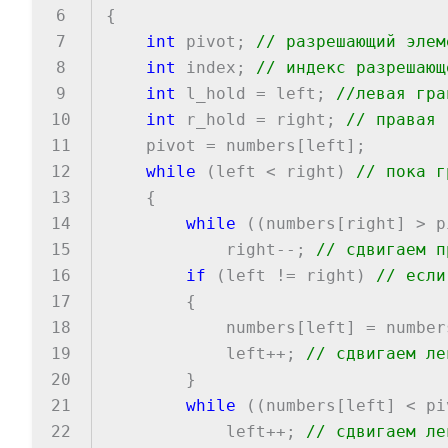
6
{
7
int
pivot;
// разрешающий элем
8
int
index;
// индекс разрешающ
9
int
l_hold = left;
//левая гра
10
int
r_hold = right;
// правая 
11
pivot = numbers[left];
12
while
(left < right)
// пока г
13
{
14
while
((numbers[right] > p
15
right--;
// сдвигаем п
16
if
(left != right)
// если
17
{
18
numbers[left] = numbers[
19
left++;
// сдвигаем ле
20
}
21
while
((numbers[left] < pi
22
left++;
// сдвигаем ле