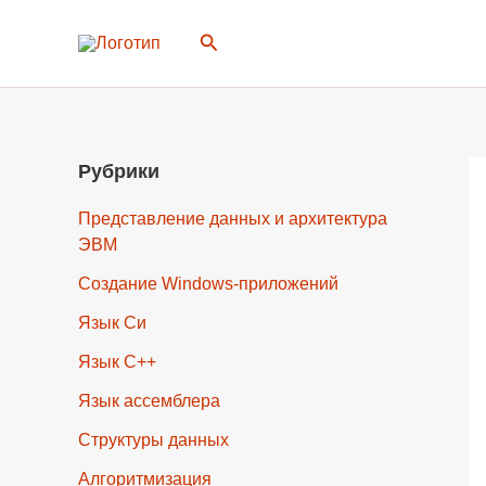
Перейти
Поиск
к
содержимому
Рубрики
Представление данных и архитектура
ЭВМ
Создание Windows-приложений
Язык Си
Язык C++
Язык ассемблера
Структуры данных
Алгоритмизация