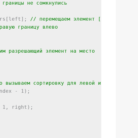
 границы не сомкнулись
[left];
// перемещаем элемент [left] на ме
равую границу влево
им разрешающий элемент на место
о вызываем сортировку для левой и правой час
dex - 1);
, right);