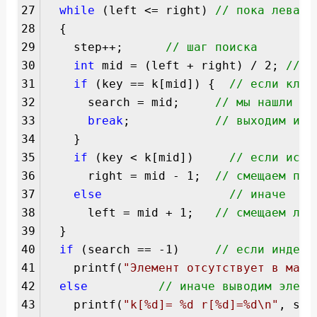
27
while
(left <= right)
// пока левая 
28
{
29
step++;
// шаг поиска
30
int
mid = (left + right) / 2;
// и
31
if
(key == k[mid]) {
// если ключ
32
search = mid;
// мы нашли тр
33
break
;
// выходим из 
34
}
35
if
(key < k[mid])
// если иско
36
right = mid - 1;
// смещаем пра
37
else
// иначе
38
left = mid + 1;
// смещаем лев
39
}
40
if
(search == -1)
// если индекс
41
printf(
"Элемент отсутствует в масс
42
else
// иначе выводим элеме
43
printf(
"k[%d]= %d r[%d]=%d\n"
, sea