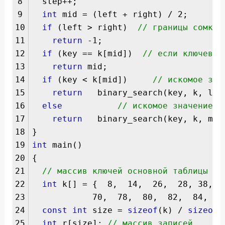
8
step++;
9
int
mid = (left + right) / 2;
10
if
(left > right)
// границы сомкну
11
return
-1;
12
if
(key == k[mid])
// если ключевое
13
return
mid;
14
if
(key < k[mid])
// искомое зна
15
return
binary_search(key, k, left
16
else
// искомое значение в
17
return
binary_search(key, k, mid+
18
}
19
int
main()
20
{
21
// массив ключей основной таблицы
22
int
k[] = { 8, 14, 26, 28, 38, 47
23
70, 78, 80, 82, 84, 87, 90,
24
const
int
size =
sizeof
(k) /
sizeof
(
25
int
r[size];
// массив записей