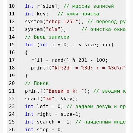
10
int
r[size];
// массив записей
11
int
key;
// ключ поиска
12
system(
"chcp 1251"
);
// перевод русс
13
system(
"cls"
);
// очистка окна к
14
// Ввод записей
15
for
(
int
i = 0; i < size; i++)
16
{
17
r[i] = rand() % 201 - 100;
18
printf(
"k[%2d] = %3d: r = %3d\n"
, 
19
}
20
// Поиск
21
printf(
"Введите k: "
);
// вводим клю
22
scanf(
"%d"
, &key);
23
int
left = 0;
// задаем левую и прав
24
int
right = size-1;
25
int
search = -1;
// найденный индекс
26
int
step = 0;