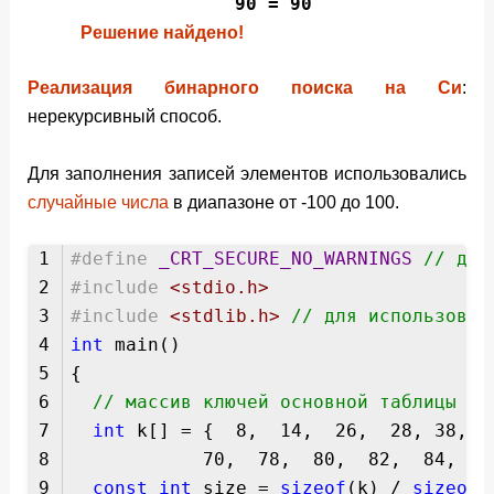
90 = 90
Решение найдено!
Реализация бинарного поиска на Си
:
нерекурсивный способ.
Для заполнения записей элементов использовались
случайные числа
в диапазоне от -100 до 100.
1
#define
_CRT_SECURE_NO_WARNINGS
// для
2
#include
<stdio.h>
3
#include
<stdlib.h>
// для использован
4
int
main()
5
{
6
// массив ключей основной таблицы
7
int
k[] = { 8, 14, 26, 28, 38, 47
8
70, 78, 80, 82, 84, 87, 90,
9
const
int
size =
sizeof
(k) /
sizeof
(