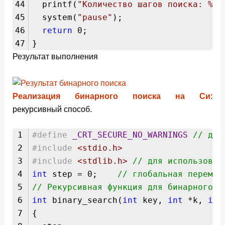
44
printf(
"Количество шагов поиска: %d\
45
system(
"pause"
);
46
return
0;
47
}
Результат выполнения
Реализация бинарного поиска на Си
:
рекурсивный способ.
1
#define
_CRT_SECURE_NO_WARNINGS
// для
2
#include
<stdio.h>
3
#include
<stdlib.h>
// для использован
4
int
step = 0;
// глобальная перемен
5
// Рекурсивная функция для бинарного п
6
int
binary_search(
int
key,
int
*k,
int
7
{