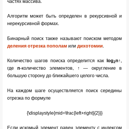
частях массива.
Алгоритм может быть определен в рекурсивной и
нерекурсивной формах.
Бинарный поиск также называют поиском методом
деления отрезка пополам
или
дихотомии
.
Количество шагов поиска определится как
log
n↑
,
2
где
n
-количество элементов,
↑
— округление в
большую сторону до ближайшего целого числа.
На каждом шаге осуществляется поиск середины
отрезка по формуле
{\displaystyle{mid=\frac{left+right}{2}}}
Если искомый элемент равен элементу с индексом