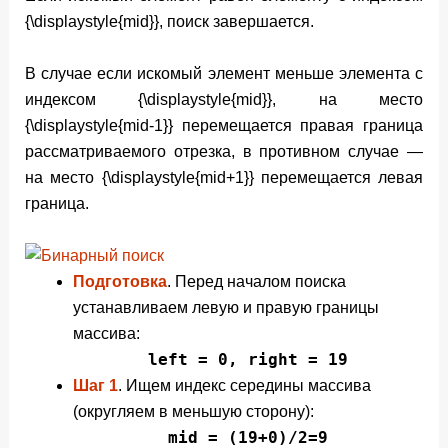
{\displaystyle{mid}}
, поиск завершается.
В случае если искомый элемент меньше элемента с
индексом
{\displaystyle{mid}}
, на место
{\displaystyle{mid-1}}
перемещается правая граница
рассматриваемого отрезка, в противном случае —
на место
{\displaystyle{mid+1}}
перемещается левая
граница.
Подготовка
. Перед началом поиска
устанавливаем левую и правую границы
массива:
left = 0, right = 19
Шаг 1
. Ищем индекс середины массива
(округляем в меньшую сторону):
mid = (19+0)/2=9