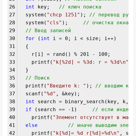
26
int
key;
// ключ поиска
27
system(
"chcp 1251"
);
// перевод русс
28
system(
"cls"
);
// очистка окна к
29
// Ввод записей
30
for
(
int
i = 0; i < size; i++)
31
{
32
r[i] = rand() % 201 - 100;
33
printf(
"k[%2d] = %3d: r = %3d\n"
, 
34
}
35
// Поиск
36
printf(
"Введите k: "
);
// вводим клю
37
scanf(
"%d"
, &key);
38
int
search = binary_search(key, k, 0
39
if
(search == -1)
// если индекс
40
printf(
"Элемент отсутствует в масс
41
else
// иначе выводим элеме
42
printf(
"k[%d]= %d r[%d]=%d\n"
, sea