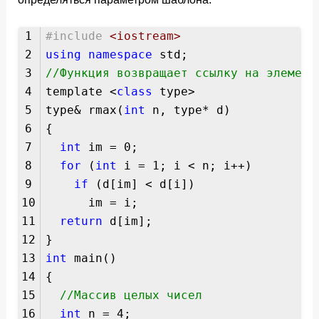
1
#include
<iostream>
2
using
namespace
std;
3
//Функция возвращает ссылку на элемент
4
template <
class
type>
5
type& rmax(
int
n, type* d)
6
{
7
int
im = 0;
8
for
(
int
i = 1; i < n; i++)
9
if
(d[im] < d[i])
10
im = i;
11
return
d[im];
12
}
13
int
main()
14
{
15
//Массив целых чисел
16
int
n = 4;