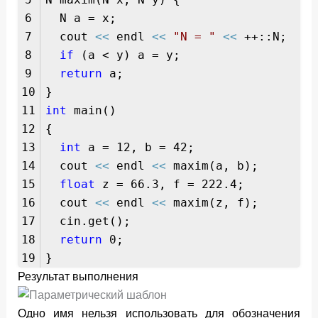
6
N a = x;
7
cout
<<
endl
<<
"N = "
<<
++::N;
8
if
(a < y) a = y;
9
return
a;
10
}
11
int
main()
12
{
13
int
a = 12, b = 42;
14
cout
<<
endl
<<
maxim(a, b);
15
float
z = 66.3, f = 222.4;
16
cout
<<
endl
<<
maxim(z, f);
17
cin.get();
18
return
0;
19
}
Результат выполнения
Одно имя нельзя использовать для обозначения