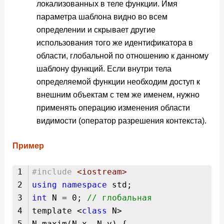
локализованных в теле функции. Имя
параметра шаблона видно во всем
определении и скрывает другие
использования того же идентификатора в
области, глобальной по отношению к данному
шаблону функций. Если внутри тела
определяемой функции необходим доступ к
внешним объектам с тем же именем, нужно
применять операцию изменения области
видимости (оператор разрешения контекста).
Пример
1
#include
<iostream>
2
using
namespace
std;
3
int
N = 0;
// глобальная
4
template <
class
N>
5
N maxim(N x, N y) {