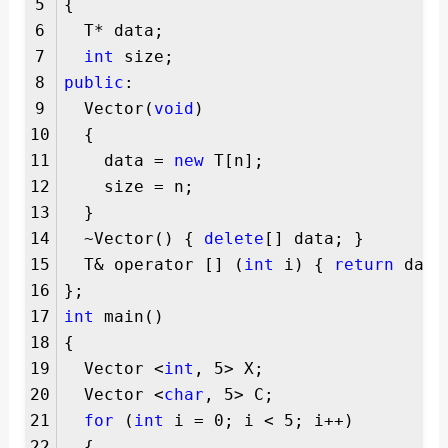
5
{
6
T* data;
7
int
size;
8
public
:
9
Vector(
void
)
10
{
11
data =
new
T[n];
12
size = n;
13
}
14
~Vector() {
delete
[] data; }
15
T& operator [] (
int
i) {
return
data
16
};
17
int
main()
18
{
19
Vector <
int
, 5> X;
20
Vector <
char
, 5> C;
21
for
(
int
i = 0; i < 5; i++)
22
{