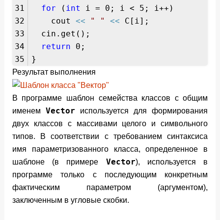
31
for
(
int
i = 0; i < 5; i++)
32
cout
<<
" "
<<
C[i];
33
cin.get();
34
return
0;
35
}
Результат выполнения
В программе шаблон семейства классов с общим
Vector
именем
используется для форми­рования
двух классов с массивами целого и символьного
типов. В соответствии с требовани­ем синтаксиса
имя параметризованного класса, определенное в
Vector
шаблоне (в примере
), используется в
программе только с последующим конкретным
фактическим пара­метром (аргументом),
заключенным в угловые скобки.