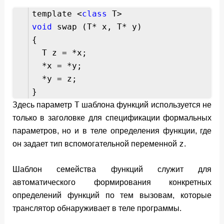
template <
class
T>
void
swap (T* x, T* y)
{
T z = *x;
*x = *y;
*y = z;
}
T
Здесь параметр
шаблона функций используется не
только в заголовке для спецификации формальных
параметров, но и в теле определения функции, где
z
он задает тип вспомогатель­ной переменной
.
Шаблон семейства функций служит для
автоматического формирования конкретных
определений функций по тем вызовам, которые
транслятор обнаруживает в теле программы.