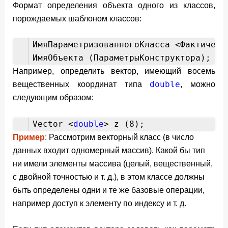
Формат определения объекта одного из классов,
порождаемых шаблоном классов:
ИмяПараметризованногоКласса <Фактическ
ИмяОбъекта (ПараметрыКонструктора);
Например, определить вектор, имеющий восемь
double
вещественных координат типа
, можно
следующим образом:
Vector <
double
> z (8);
Пример
: Рассмотрим векторный класс (в число
данных входит одномерный массив). Какой бы тип
ни имели элементы массива (целый, вещественный,
с двойной точностью и т. д.), в этом классе должны
быть определены одни и те же базовые операции,
например доступ к элементу по индексу и т. д.