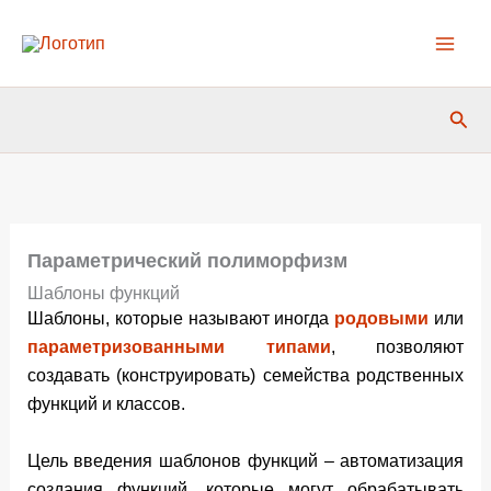
Перейти
к
содержимому
Пои
Параметрический полиморфизм
Шаблоны функций
Шаблоны, которые называют иногда
родовыми
или
параметризованными типами
, позволяют
создавать (конструировать) семейства родственных
функций и классов.
Цель введения шаблонов функций – автоматизация
создания функций, которые могут обрабатывать