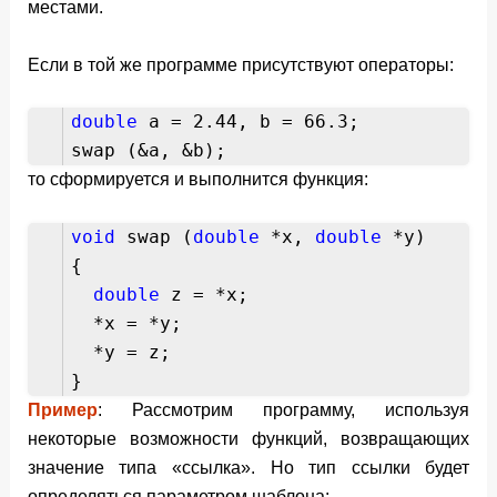
местами.
Если в той же программе присутствуют операторы:
double
a = 2.44, b = 66.3;
swap (&a, &b);
то сформируется и выполнится функция:
void
swap (
double
*x,
double
*y)
{
double
z = *x;
*x = *y;
*y = z;
}
Пример
: Рассмотрим программу, используя
некоторые возможности функций, возвращающих
значение типа «ссылка». Но тип ссылки будет
определяться параметром шаблона: