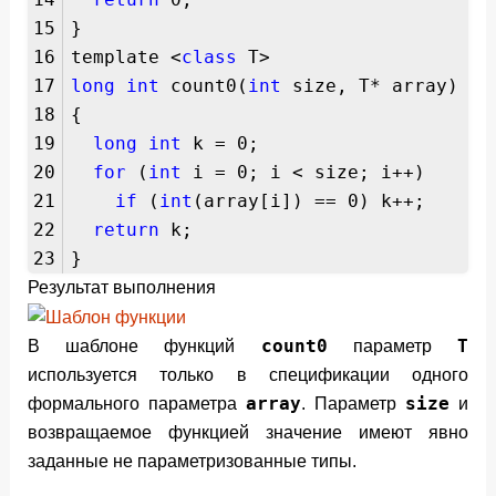
15
}
16
template <
class
T>
17
long
int
count0(
int
size, T* array)
18
{
19
long
int
k = 0;
20
for
(
int
i = 0; i < size; i++)
21
if
(
int
(array[i]) == 0) k++;
22
return
k;
23
}
Результат выполнения
count0
T
В шаблоне функций
параметр
используется только в спецификации одного
array
size
формального параметра
. Параметр
и
возвращаемое функцией значение имеют явно
заданные не параметризованные типы.