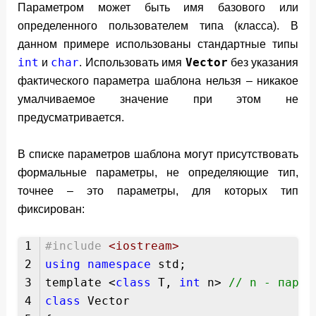
Параметром может быть имя базового или
определенного пользователем типа (класса). В
данном примере использованы стан­дартные типы
int
char
Vector
и
. Использовать имя
без указания
фактического параметра шаблона нельзя – никакое
умалчиваемое значение при этом не
предусматривается.
В списке параметров шаблона могут присутствовать
формальные параметры, не определяющие тип,
точнее – это параметры, для которых тип
фиксирован:
1
#include
<iostream>
2
using
namespace
std;
3
template <
class
T,
int
n>
// n - парам
4
class
Vector