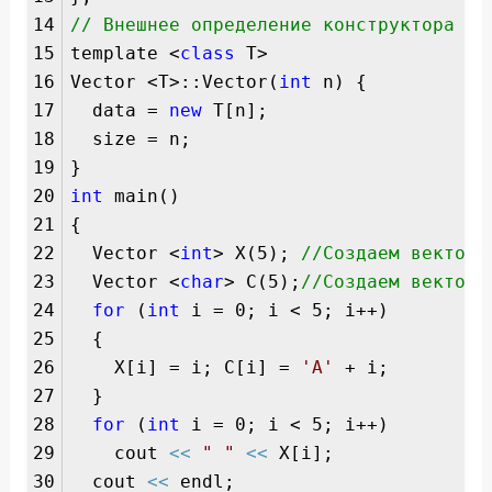
14
// Внешнее определение конструктора кл
15
template <
class
T>
16
Vector <T>::Vector(
int
n) {
17
data =
new
T[n];
18
size = n;
19
}
20
int
main()
21
{
22
Vector <
int
> X(5);
//Создаем вектор 
23
Vector <
char
> C(5);
//Создаем вектор 
24
for
(
int
i = 0; i < 5; i++)
25
{
26
X[i] = i; C[i] =
'A'
+ i;
27
}
28
for
(
int
i = 0; i < 5; i++)
29
cout
<<
" "
<<
X[i];
30
cout
<<
endl;