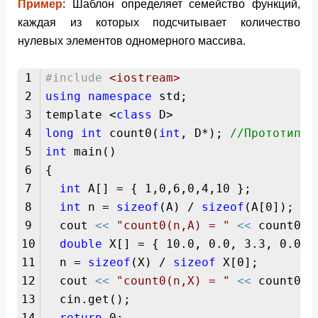
Пример
: Шаблон определяет семейство функций,
каждая из которых подсчитывает количество
нулевых элементов одномерного массива.
1
#include
<iostream>
2
using
namespace
std;
3
template <
class
D>
4
long
int
count0(
int
, D*);
//Прототип ш
5
int
main()
6
{
7
int
A[] = { 1,0,6,0,4,10 };
8
int
n =
sizeof
(A) /
sizeof
(A[0]);
9
cout
<<
"count0(n,A) = "
<<
count0(n
10
double
X[] = { 10.0, 0.0, 3.3, 0.0, 
11
n =
sizeof
(X) /
sizeof
X[0];
12
cout
<<
"count0(n,X) = "
<<
count0(n
13
cin.get();
14
return
0;