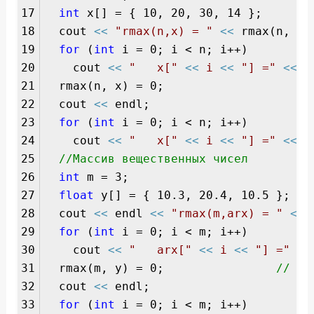
17
int
x[] = { 10, 20, 30, 14 };
18
cout
<<
"rmax(n,x) = "
<<
rmax(n, x
19
for
(
int
i = 0; i < n; i++)
20
cout
<<
" x["
<<
i
<<
"] ="
<<
x
21
rmax(n, x) = 0;
/
22
cout
<<
endl;
23
for
(
int
i = 0; i < n; i++)
24
cout
<<
" x["
<<
i
<<
"] ="
<<
x
25
//Массив вещественных чисел
26
int
m = 3;
27
float
y[] = { 10.3, 20.4, 10.5 };
28
cout
<<
endl
<<
"rmax(m,arx) = "
<<
r
29
for
(
int
i = 0; i < m; i++)
30
cout
<<
" arx["
<<
i
<<
"] ="
<<
31
rmax(m, y) = 0;
// об
32
cout
<<
endl;
33
for
(
int
i = 0; i < m; i++)