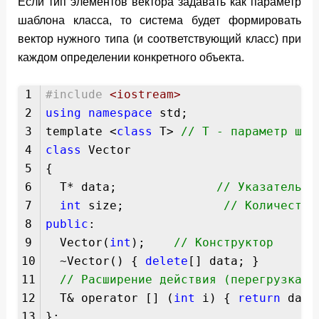
Если тип элементов вектора задавать как параметр
шаблона класса, то система будет формировать
вектор нужного типа (и соответствующий класс) при
каждом определении конкретного объекта.
1
#include
<iostream>
2
using
namespace
std;
3
template <
class
T>
// T - параметр шаб
4
class
Vector
5
{
6
T* data;
// Указатель н
7
int
size;
// Количество
8
public
:
9
Vector(
int
);
// Конструктор
10
~Vector() {
delete
[] data; 
11
// Расширение действия (перегрузка) 
12
T& operator [] (
int
i) {
return
data
13
};