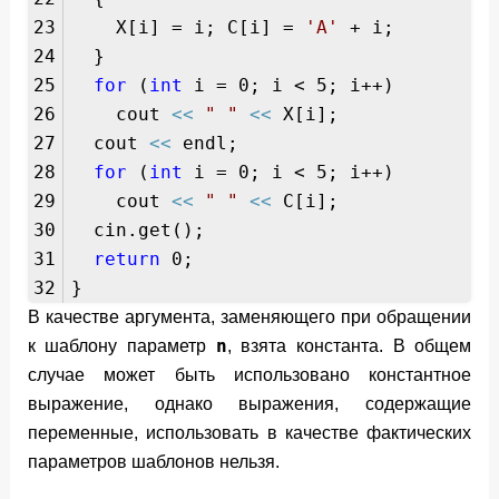
23
X[i] = i; C[i] =
'A'
+ i;
24
}
25
for
(
int
i = 0; i < 5; i++)
26
cout
<<
" "
<<
X[i];
27
cout
<<
endl;
28
for
(
int
i = 0; i < 5; i++)
29
cout
<<
" "
<<
C[i];
30
cin.get();
31
return
0;
32
}
В качестве аргумента, заменяющего при обращении
n
к шаблону параметр
, взята константа. В общем
случае может быть использовано константное
выражение, однако выражения, содержащие
переменные, использовать в качестве фактических
параметров шаблонов нельзя.