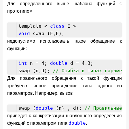
Для определенного выше шаблона функций с
прототипом
template <
class
E >
void
swap (E,E);
недопустимо использовать такое обращение к
функции:
int
n = 4;
double
d = 4.3;
swap (n,d);
// Ошибка в типах параметр
Для правильного обращения к такой функции
требуется явное приведение типа одного из
параметров. Например, вызов
swap (
double
(n) , d);
// Правильные т
приведет к конкретизации шаблонного определения
double
функций с параметром типа
.