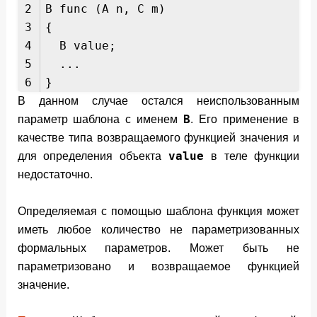
2
B func (A n, C m)
3
{
4
B value;
5
...
6
}
В данном случае остался неиспользованным
B
параметр шаблона с именем
. Его применение в
качестве типа возвращаемого функцией значения и
value
для определения объекта
в теле функции
недостаточно.
Определяемая с помощью шаблона функция может
иметь любое количество не параметризованных
формальных параметров. Может быть не
параметризовано и возвращаемое функцией
значение.