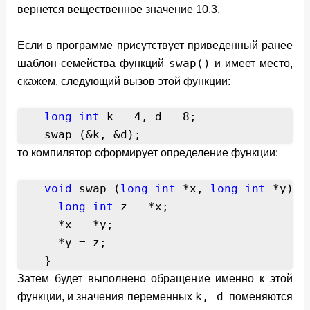
вернется вещественное значение 10.3.
Если в программе присутствует приведенный ранее
swap()
шаблон семейства функций
и имеет место,
скажем, следующий вызов этой функции:
long
int
k = 4, d = 8;
swap (&k, &d);
то компилятор сформирует определение функции:
void
swap (
long
int
*x,
long
int
*y) {
long
int
z = *x;
*x = *y;
*y = z;
}
Затем будет выполнено обращение именно к этой
k, d
функции, и значения переменных
поменяются