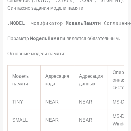
.DATA, .STACK, .CODE, SEGMENT
сегментов (
).
Синтаксис задания модели памяти
.MODEL
модификатор
МодельПамяти
Соглашени
МодельПамяти
Параметр
является обязательным.
Основные модели памяти:
Операци
Модель
Адресация
Адресация
онная
памяти
кода
данных
система
TINY
NEAR
NEAR
MS-DO
MS-DOS
SMALL
NEAR
NEAR
Window