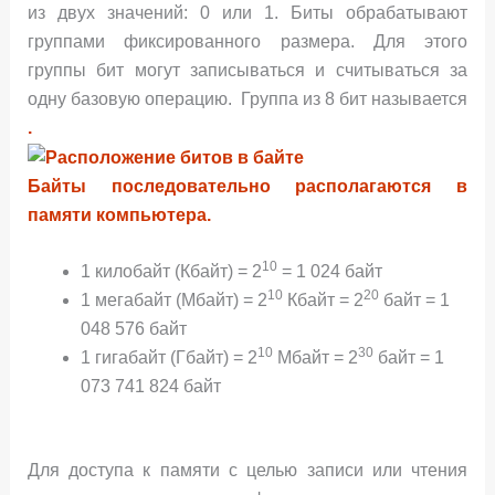
из двух значений: 0 или 1. Биты обрабатывают
группами фиксированного размера. Для этого
группы бит могут записываться и считываться за
одну базовую операцию. Группа из 8 бит называется
.
Байты последовательно располагаются в
памяти компьютера.
10
1 килобайт (Кбайт) = 2
= 1 024 байт
10
20
1 мегабайт (Мбайт) = 2
Кбайт = 2
байт = 1
048 576 байт
10
30
1 гигабайт (Гбайт) = 2
Мбайт = 2
байт = 1
073 741 824 байт
Для доступа к памяти с целью записи или чтения