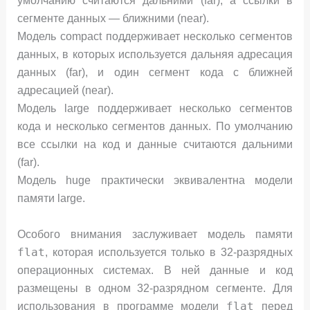
умолчанию считаются дальними (far), а ссылки в
сегменте данных — ближними (near).
Модель compact поддерживает несколько сегментов
данных, в которых используется дальняя адресация
данных (far), и один сегмент кода с ближней
адресацией (near).
Модель large поддерживает несколько сегментов
кода и несколько сегментов данных. По умолчанию
все ссылки на код и данные считаются дальними
(far).
Модель huge практически эквивалентна модели
памяти large.
Особого внимания заслуживает модель памяти
flat
, которая используется только в 32-разрядных
операционных системах. В ней данные и код
размещены в одном 32-разрядном сегменте. Для
flat
использования в программе модели
перед